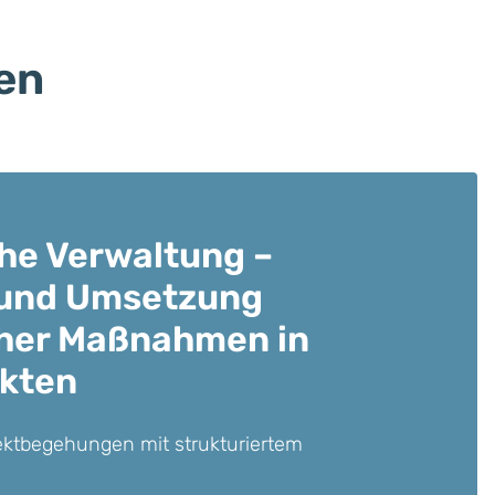
en
he Verwaltung –
 und Umsetzung
her Maßnahmen in
kten
ktbegehungen mit strukturiertem