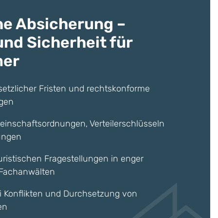
he Absicherung –
und Sicherheit für
mer
tzlicher Fristen und rechtskonforme
gen
inschaftsordnungen, Verteilerschlüsseln
ungen
juristischen Fragestellungen in enger
Fachanwälten
i Konflikten und Durchsetzung von
en