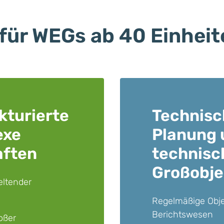
für WEGs ab 40 Einheit
kturierte
Technisc
exe
Planung
aften
technisc
Großobje
ltender
Regelmäßige Obje
Berichtswesen
oßer