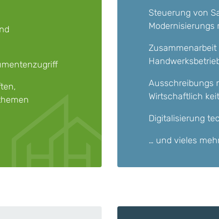
Steuerung von S
Modernisierungs
und
Zusammenarbeit 
Handwerksbetrieb
umentenzugriff
Ausschreibungs 
ten,
Wirtschaftlich ke
rthemen
Digitalisierung t
… und vieles meh