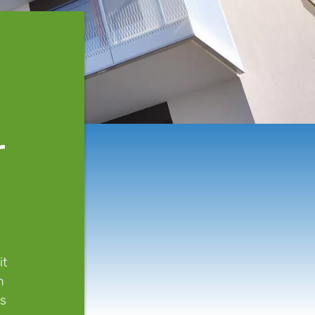
r
it
n
ls