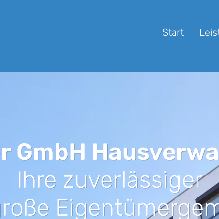
Start
Lei
er GmbH Hausverwa
Ihre zuverlässiger
 große Eigentümerge