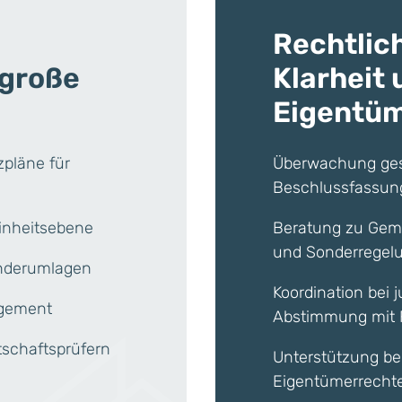
Rechtlic
 große
Klarheit 
Eigentü
zpläne für
Überwachung gese
Beschlussfassun
Einheitsebene
Beratung zu Geme
und Sonderregel
onderumlagen
Koordination bei 
gement
Abstimmung mit 
tschaftsprüfern
Unterstützung be
Eigentümerrecht