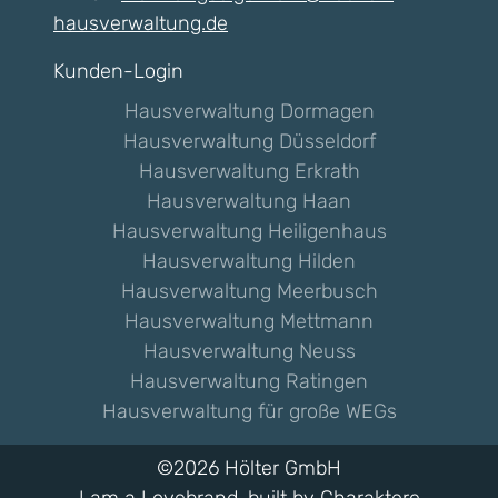
hausverwaltung.de
Navigation überspringen
Kunden-Login
Navigation überspringen
Hausverwaltung Dormagen
Hausverwaltung Düsseldorf
Hausverwaltung Erkrath
Hausverwaltung Haan
Hausverwaltung Heiligenhaus
Hausverwaltung Hilden
Hausverwaltung Meerbusch
Hausverwaltung Mettmann
Hausverwaltung Neuss
Hausverwaltung Ratingen
Hausverwaltung für große WEGs
©2026 Hölter GmbH
I am a Lovebrand, built by Charaktere