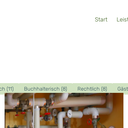
Navigation ü
Start
Lei
ch
(11)
Buchhalterisch
(8)
Rechtlich
(8)
Gäs