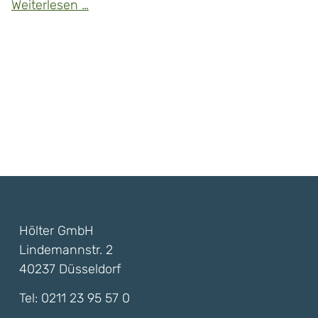
Das
Weiterlesen …
Aus
der
Etagenheizung?
Hölter GmbH
Lindemannstr. 2
40237 Düsseldorf
Tel:
0211 23 95 57 0