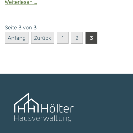
Die
Weiterlesen …
Wahrheit
über
die
Seite 3 von 3
Wanderratte
Anfang
Zurück
1
2
3
(Rattus
norvegicus)